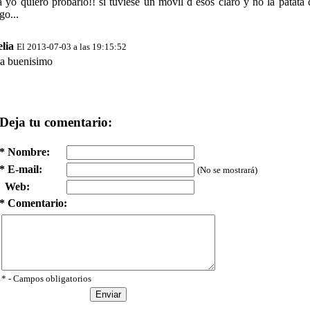
 yo quiero probarlo!! si tuviese un movil d esos claro y no la patata
go...
lia
El 2013-07-03 a las 19:15:52
ta buenisimo
Deja tu comentario:
* Nombre:
* E-mail:
(No se mostrará)
Web:
* Comentario:
* - Campos obligatorios