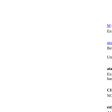
M
En 
az
Bel
Un
at
En
hac
C
NO
est